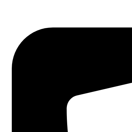
Ir
al
contenido