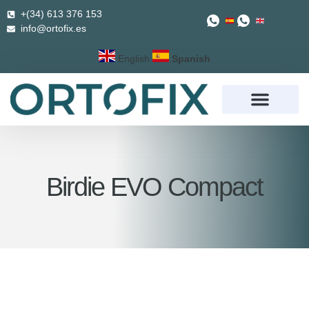
+(34) 613 376 153
info@ortofix.es
English
Spanish
Birdie EVO Compact