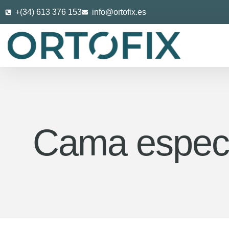
+(34) 613 376 153
info@ortofix.es
Cama especi