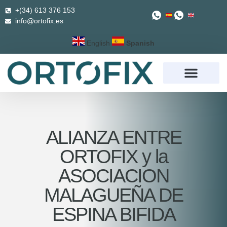
+(34) 613 376 153
info@ortofix.es
English
Spanish
ALIANZA ENTRE
ORTOFIX y la
ASOCIACION
MALAGUEÑA DE
ESPINA BIFIDA